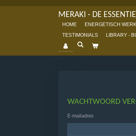
Ga
MERAKI - DE ESSENTIE
direct
naar
HOME
ENERGETISCH WER
de
TESTIMONIALS
LIBRARY - B
hoofdinhoud
WACHTWOORD VER
E-mailadres