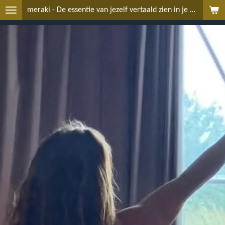
meraki - De essentie van jezelf vertaald zien in je passie en creativiteit
Ga
direct
naar
de
hoofdinhoud